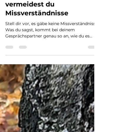
Klare Kommunikation: So
vermeidest du
Missverständnisse
Stell dir vor, es gäbe keine Missverständnisse.
Was du sagst, kommt bei deinem
Gesprächspartner genau so an, wie du es
meinst. Und zwar nicht nur der sachliche
Inhalt, sondern auch deine Emotionen,
Absichten und Appelle – alles, was zwischen
den Zeilen transportiert wird. Wäre das gut?
Spontan kommt jetzt vielleicht ein „na klar“.
Aber bist du dir wirklich sicher? Manchmal
wollen wir gar nicht klar kommunizieren.
Vielleicht, weil in uns diese Klarheit gar nicht
ist. Oder weil