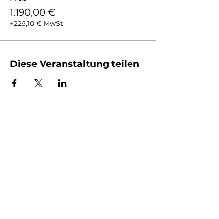
1.190,00 €
+226,10 € MwSt
Diese Veranstaltung teilen
Du möchtest Impulse zu Führung
und Kommunikation?
Dann melde dich für meinen
Newsletter an.